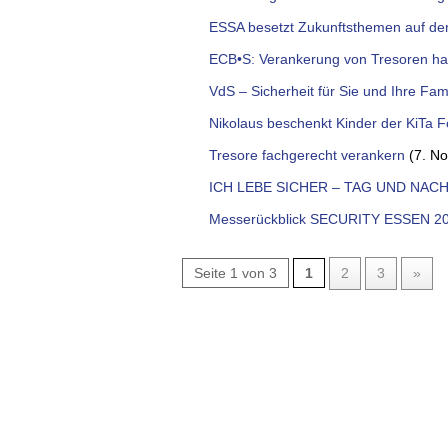
ESSA besetzt Zukunftsthemen auf 
ECB•S: Verankerung von Tresoren h
VdS – Sicherheit für Sie und Ihre Fami
Nikolaus beschenkt Kinder der KiTa F
Tresore fachgerecht verankern
(7. N
ICH LEBE SICHER – TAG UND NACH
Messerückblick SECURITY ESSEN 20
Seite 1 von 3
1
2
3
»