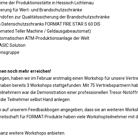
me der Produktionsstätte in Hessisch Lichtenau
ierung für Wert- und Brandschutzschränke
ndofen zur Qualitätssicherung der Brandschutzschränke
n Datenschutzschranks FORMAT FIRE STAR S 60 DIS
omated Teller Machine / Geldausgabeautomat)
utomatischen ATM-Produktionsanlage der Welt
ASIC Solution
mensgruppe
men noch mehr erreichen!
gen, haben wir im Februar erstmalig einen Workshop für unsere Vertr
haben bereits 3 Workshops stattgefunden. Mit 75 Vertriebspartnern ha
 Teilnehmern war die Demonstration einer professionellen Tresor-Notöff
 die Teilnehmer selbst Hand anlegen.
 auf unserem Feedbackbogen angegeben, dass sie an weiteren Worksh
eitschaft für FORMAT-Produkte haben viele Workshopteilnehmer mit de
nanz weitere Workshops anbieten.