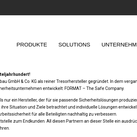
PRODUKTE
SOLUTIONS
UNTERNEHM
rteljahrhundert!
u GmbH & Co. KG als reiner Tresorhersteller gegründet. In dem verga
Sicherheitsunternehmen entwickelt: FORMAT – The Safe Company.
s nur ein Hersteller, der für sie passende Sicherheitslösungen produzier
 ihre Situation und Ziele betrachtet und individuelle Lösungen entwickel
eitssicherheit für alle Beteiligten nachhaltig zu verbessern.
ttstelle zum Endkunden. All diesen Partnern an dieser Stelle ein ausdrü
hren.