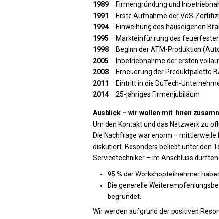
1989
Firmengründung und Inbetriebnah
1991
Erste Aufnahme der VdS-Zertifiz
1994
Einweihung des hauseigenen Bra
1995
Markteinführung des feuerfeste
1998
Beginn der ATM-Produktion (Aut
2005
Inbetriebnahme der ersten volla
2008
Erneuerung der Produktpalette B
2011
Eintritt in die DuTech-Unterneh
2014
25-jähriges Firmenjubiläum
Ausblick – wir wollen mit Ihnen zusam
Um den Kontakt und das Netzwerk zu pfle
Die Nachfrage war enorm – mittlerweile 
diskutiert. Besonders beliebt unter den
Servicetechniker – im Anschluss durften
95 % der Workshopteilnehmer haben
Die generelle Weiterempfehlungsber
begründet.
Wir werden aufgrund der positiven Reso