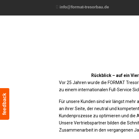
info@format-tresorbau.de
Rückblick – auf ein Vie
Vor 25 Jahren wurde die FORMAT Tresorba
zu einem internationalen Full-Service 
feedback
Für unsere Kunden sind wir längst mehr al
an ihrer Seite, der neutral und kompetent
Kundenprozesse zu optimieren und die Arb
Unsere Vertriebspartner bilden die Schni
Zusammenarbeit in den vergangenen Ja