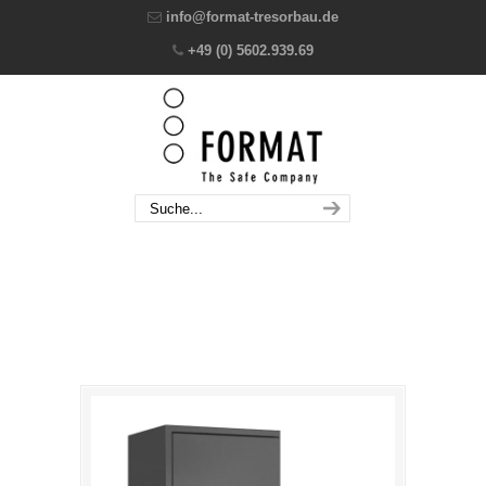
info@format-tresorbau.de
+49 (0) 5602.939.69