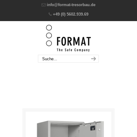
info@format-tresorbau.de
+49 (0) 5602.939.69