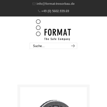
info@format-tresorbau.de
+49 (0) 5602.939.69