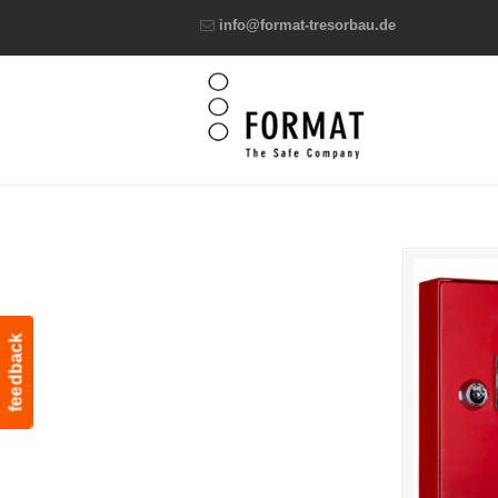
info@format-tresorbau.de
feedback