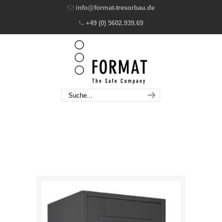
info@format-tresorbau.de
+49 (0) 5602.939.69