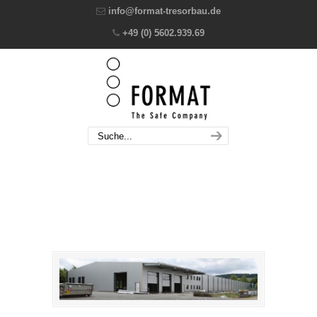
info@format-tresorbau.de
+49 (0) 5602.939.69