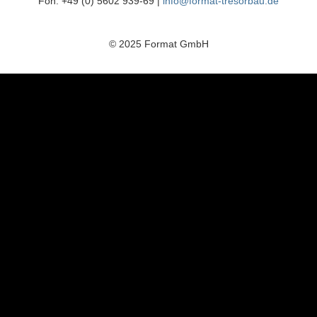
Fon: +49 (0) 5602 939-69 |
info@format-tresorbau.de
© 2025 Format GmbH