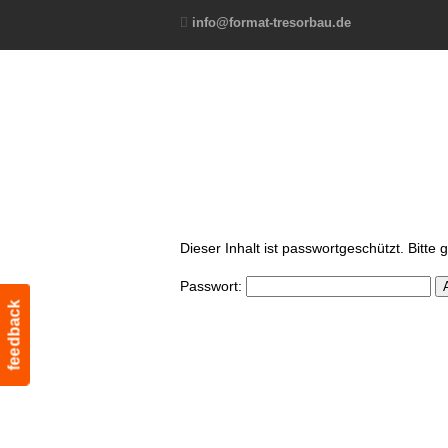
info@format-tresorbau.de
Dieser Inhalt ist passwortgeschützt. Bitte
Passwort:
feedback