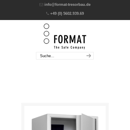
info@format-tresorbau.de
+49 (0) 5602.939.69