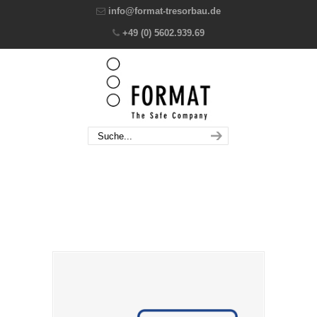
info@format-tresorbau.de
+49 (0) 5602.939.69