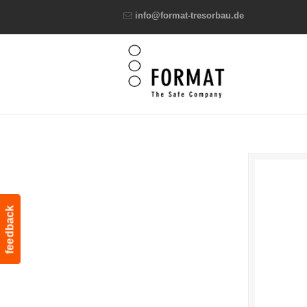
info@format-tresorbau.de
feedback