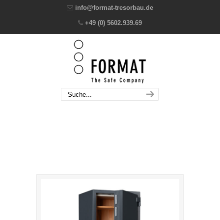
info@format-tresorbau.de
+49 (0) 5602.939.69