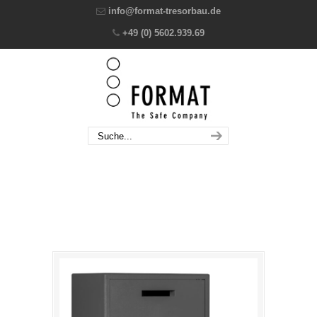
info@format-tresorbau.de
+49 (0) 5602.939.69