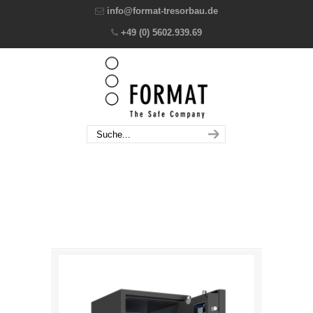
info@format-tresorbau.de
+49 (0) 5602.939.69