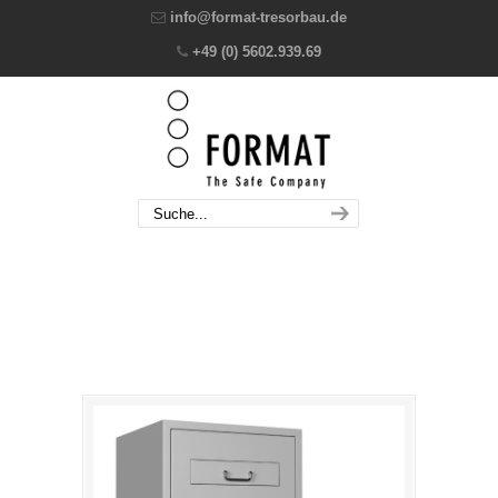
info@format-tresorbau.de
+49 (0) 5602.939.69