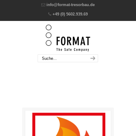
info@format-tresorbau.de
+49 (0) 5602.939.69