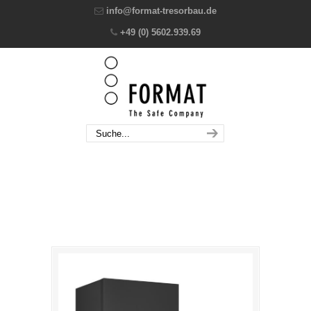
info@format-tresorbau.de
+49 (0) 5602.939.69