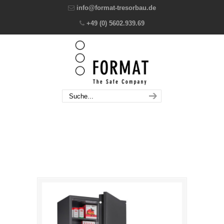
info@format-tresorbau.de
+49 (0) 5602.939.69