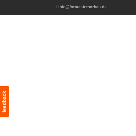
info@format-tresorbau.de
feedback